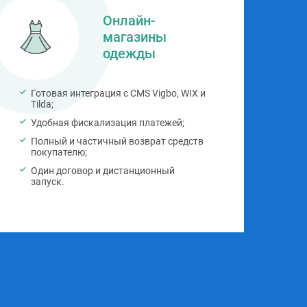
Онлайн-
магазины
одежды
Готовая интеграция с CMS Vigbo, WIX и
Го
Тilda;
Пр
Удобная фискализация платежей;
ме
Полный и частичный возврат средств
Ре
покупателю;
дл
Один договор и дистанционный
Оп
запуск.