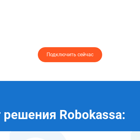
Подключить сейчас
т решения Robokassa: