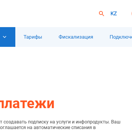
KZ
Search
for:
Search Button
ы
Тарифы
Фискализация
Подключ
платежи
т создавать подписку на услуги и инфопродукты. Ваш
соглашается на автоматические списания в