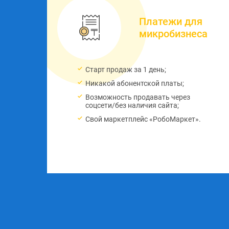
ные
Платежи для
я
микробизнеса
Старт продаж за 1 день;
 и
Никакой абонентской платы;
Возможность продавать через
ого
соцсети/без наличия сайта;
Свой маркетплейс «РобоМаркет».
ь.