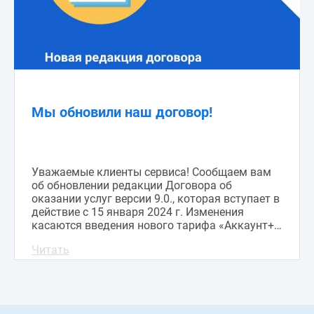
Мы обновили наш договор!
Уважаемые клиенты сервиса! Сообщаем вам
об обновлении редакции Договора об
оказании услуг версии 9.0., которая вступает в
действие с 15 января 2024 г. Изменения
касаются введения нового тарифа «Аккаунт+»
и механики валидационного платежа. С новой
Читать
редакцией договора вы можете ознакомиться
здесь