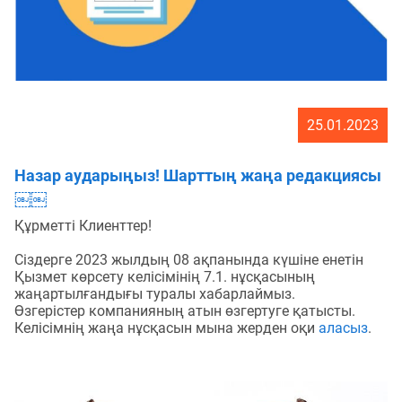
25.01.2023
Назар аударыңыз! Шарттың жаңа редакциясы
￼￼
Құрметті Клиенттер!
Сіздерге 2023 жылдың 08 ақпанында күшіне енетін
Қызмет көрсету келісімінің 7.1. нұсқасының
жаңартылғандығы туралы хабарлаймыз.
Өзгерістер компанияның атын өзгертуге қатысты.
Келісімнің жаңа нұсқасын мына жерден оқи
аласыз
.