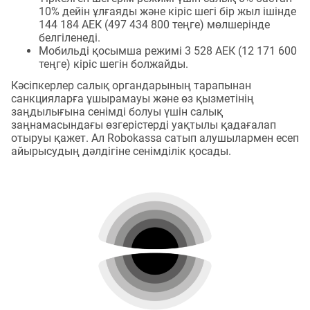
10% дейін ұлғаяды және кіріс шегі бір жыл ішінде
144 184 АЕК (497 434 800 теңге) мөлшерінде
белгіленеді.
Мобильді қосымша режимі 3 528 АЕК (12 171 600
теңге) кіріс шегін болжайды.
Кәсіпкерлер салық органдарының тарапынан
санкцияларға ұшырамауы және өз қызметінің
заңдылығына сенімді болуы үшін салық
заңнамасындағы өзгерістерді уақтылы қадағалап
отыруы қажет. Ал Robokassa сатып алушылармен есеп
айырысудың дәлдігіне сенімділік қосады.