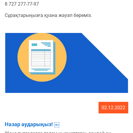
8 727 277-77-97
Сұрақтарыңызға қуана жауап береміз.
02.12.2022
Назар аударыңыз! ￼