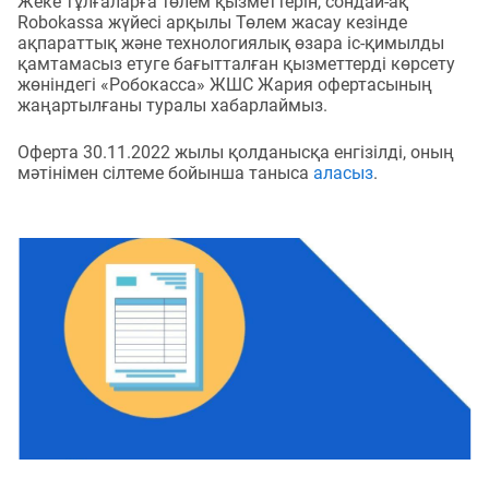
Жеке тұлғаларға төлем қызметтерін, сондай-ақ
Robokassa жүйесі арқылы Төлем жасау кезінде
ақпараттық және технологиялық өзара іс-қимылды
қамтамасыз етуге бағытталған қызметтерді көрсету
жөніндегі «Робокасса» ЖШС Жария офертасының
жаңартылғаны туралы хабарлаймыз.
Оферта 30.11.2022 жылы қолданысқа енгізілді, оның
мәтінімен сілтеме бойынша таныса
аласыз
.