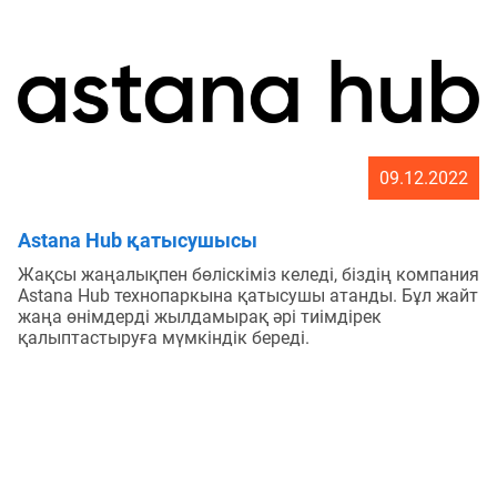
09.12.2022
Astana Hub қатысушысы
Жақсы жаңалықпен бөліскіміз келеді, біздің компания
Astana Hub технопаркына қатысушы атанды. Бұл жайт
жаңа өнімдерді жылдамырақ әрі тиімдірек
қалыптастыруға мүмкіндік береді.