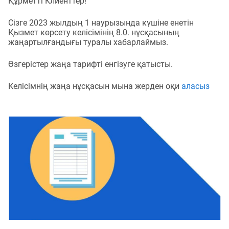
Құрметті Клиенттер!
Сізге 2023 жылдың 1 наурызында күшіне енетін
Қызмет көрсету келісімінің 8.0. нұсқасының
жаңартылғандығы туралы хабарлаймыз.
Өзгерістер жаңа тарифті енгізуге қатысты.
Келісімнің жаңа нұсқасын мына жерден оқи
аласыз