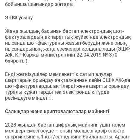
бойынша шығындар жатады.
ЭШФ ұсыну
Жаңа жылдың басынан бастап электрондық шот-
фактуралардың ақпараттық жүйесінде электрондық
нысанда шот-фактураны жазып берудің және оның
нысандарының жаңа ережелері қолданылады (ЭШФ
АЖ, ҚР Қаржы министрлігінің 22.04.2019 № 370
бұйрығы).
Енді жеткізушілер мемлекеттік сатып алулар
шарттарын орындау аяқталғаннан кейін ЭШФ АЖ-да
шот-фактураларды, актілерді және шартты орындау
туралы құжаттарды тек электрондық түрде
ресімдеуге міндетті.
Салықтар және криптовалюталар майнингі
2023 жылдан бастап цифрлық майнинг үшін төлем
мөлшерлемесі өсуде – оның мөлшері қазір электр
энергиясының 1 квт/сағ құнына байланысты. Арзан