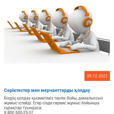
09.12.2022
Серіктестер мен мерчанттарды қолдау
Біздің қолдау қызметіміз тәулік бойы, демалыссыз
жұмыс істейді. Егер сізде сервис жұмыс бойынша
сұрақтар туындаса:
8 800 500-25-57