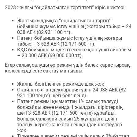
2023 жылғы “оңайлатылған тәртіптегі” кіріс шектері:
Жартыжылдықта “оңайлатылған тәртіп”
бойынша жұмыс істеу үшін ең жоғары табыс – 24
038 АЕК (82 931 100 тг).
Патент бойынша жұмыс істеу үшін ең жоғары
табыс – 3 528 АЕК (12 171 600 тг).
ҚҚС бойынша міндетті есепке қою үшін айналым
– 20 000 АЕК (69 000 000 тг).
Егер салық салуды әр режим үшін бөлек қарастырсақ,
келесілерді есте сақтау маңызды:
Жалпы белгіленген режимде шек жоқ.
Оңайлатылған декларация үшін 24 038 АЕК (82
931 100 теңге) шегі белгіленді.
Патент режимі қызметтен 1% салық төлеуді
болжайды және мұнда 1 жылдағы кірістердің
шегі 3 528 АЕК (12 171 600 теңге) құрайды.
Бөлшек салық ай сайын 25 жұлдызға дейін
төленуі керек және оған ешқандай шектеулер
жоқ.
Тіркелген шегерім режимі үшін салық 0% бастап