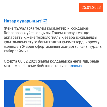
25.01.2023
Назар аударыңыз!￼
Жеке тұлғаларға төлем қызметтерін, сондай-ақ
Robokassa жүйесі арқылы Төлем жасау кезінде
ақпараттық және технологиялық өзара іс-қимылды
қамтамасыз етуге бағытталған қызметтерді көрсету
жөніндегі Жария офертасының жаңартылғаны туралы
хабарлаймыз.
Оферта 08.02.2023 жылы қолданысқа енгізілді, оның
мәтінімен сілтеме бойынша таныса
аласыз
.