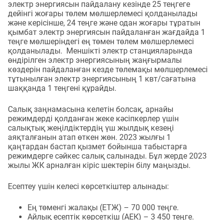
электр энергиясын пайдалану кезінде 25 теңгеге
дейінгі жоғары төлем мөлшерлемесі қолданылады
және керісінше, 24 теңге және одан жоғары тұратын
қымбат электр энергиясын пайдаланған жағдайда 1
теңге мөлшеріндегі ең төмен төлем мөлшерлемесі
қолданылады. Меншікті электр станцияларында
өндірілген электр энергиясының жаңғырмалы
көздерін пайдаланған кезде төлемақы мөлшерлемесі
тұтынылған электр энергиясының 1 квт/сағатына
шаққанда 1 теңгені құрайды.
Салық заңнамасына келетін болсақ, арнайы
режимдерді қолданған жеке кәсіпкерлер үшін
салықтық жеңілдіктердің үш жылдық кезеңі
аяқталғанын атап өткен жөн. 2023 жылғы 1
қаңтардан бастап қызмет бойынша табыстарға
режимдерге сәйкес салық салынады. Бұл жерде 2023
жылы ЖК арналған кіріс шектерін білу маңызды.
Есептеу үшін келесі көрсеткіштер алынады:
Ең төменгі жалақы (ЕТЖ) – 70 000 теңге.
Айлық есептік көрсеткіш (АЕК) – 3 450 теңге.