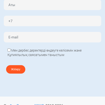
Мен дербес деректерді өңдеуге келісемін және
Құпиялылық саясатымен таныстым