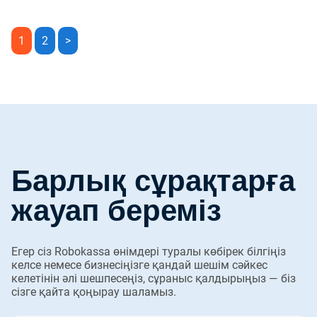
1
2
>
Барлық сұрақтарға
жауап береміз
Егер сіз Robokassa өнімдері туралы көбірек білгіңіз
келсе немесе бизнесіңізге қандай шешім сәйкес
келетінін әлі шешпесеңіз, сұраныс қалдырыңыз — біз
сізге қайта қоңырау шаламыз.