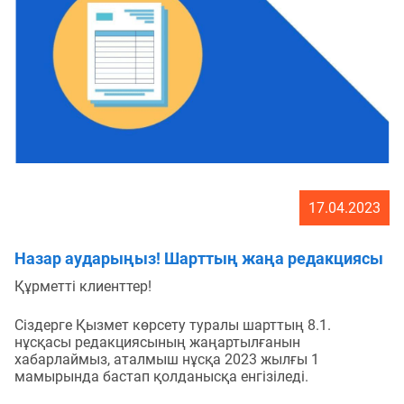
оферта шарты/пайдаланушылық келісім тиесілі
растау.
компанияның деректемелері түріндегі заңды
ақпарат қажет.
17.04.2023
Назар аударыңыз! Шарттың жаңа редакциясы
Құрметті клиенттер!
Сіздерге Қызмет көрсету туралы шарттың 8.1.
нұсқасы редакциясының жаңартылғанын
хабарлаймыз, аталмыш нұсқа 2023 жылғы 1
мамырында бастап қолданысқа енгізіледі.