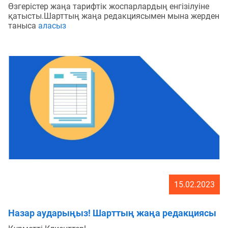
Өзгерістер жаңа тарифтік жоспарлардың енгізілуіне
қатысты.Шарттың жаңа редакциясымен мына жерден
таныса
аласыз
15.02.2023
Назар аударыңыз! Шарттың жаңа редакциясы