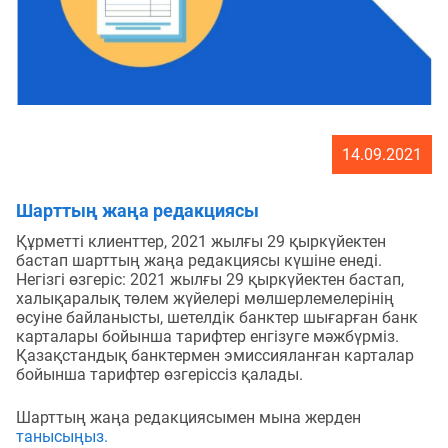
14.09.2021
Шарттың жаңа редакциясы
Құрметті клиенттер, 2021 жылғы 29 қыркүйектен
бастап шарттың жаңа редакциясы күшіне енеді.
Негізгі өзгеріс: 2021 жылғы 29 қыркүйектен бастап,
халықаралық төлем жүйелері мөлшерлемелерінің
өсуіне байланысты, шетелдік банктер шығарған банк
карталары бойынша тарифтер енгізуге мәжбүрміз.
Қазақстандық банктермен эмиссияланған карталар
бойынша тарифтер өзгеріссіз қалады.
Шарттың жаңа редакциясымен мына жерден
танысыңыз.