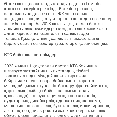
Өткен жыл қазақстандықтардың әдеттегі өміріне
көптеген өзгерістер енгізді. Өзгерістер салық
заңнамасына да әсер етті: ЖК үшін салық
жеңілдіктерінің аяқталуы, кірістер шегіндегі өзгерістер
және басқалар. Ал 2023 жылғы қаңтардан бастап
арнайы салық режимдерін қолданатын кәсіпкерлер
алған кірістерінен есептелетін салықтарды
төлейді. Қазақстанның салық заңнамасындағы
барлық өзекті өзгерістер туралы ары қарай оқыңыз.
КТС бойынша шегерімдер
2023 жылғы 1 қаңтардан бастап КТС бойынша
шегеруге жатпайтын шығыстардың тізбесі
толықтырылды. Мұндай шығыстарға енді
бейрезиденттен – өзара байланысты тараптан
мынадай қызмет түрлерін: басқару, франчайзингтік,
қаржылық (сыйақы бойынша шығыстарды
қоспағанда), консультациялық, консалтингтік,
аудиторлық, дизайнерлік, адвокаттық, жарнама,
маркетингтік, заңгерлік, бухгалтерлік, инжинирингтік,
агенттік, сондай-ақ роялти және зияткерлік меншік
объектілерін пайдалануға құқықтарды сатып алу