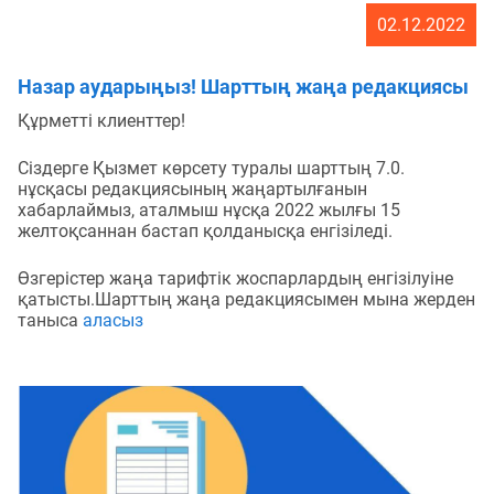
02.12.2022
Назар аударыңыз! Шарттың жаңа редакциясы
Құрметті клиенттер!
Сіздерге Қызмет көрсету туралы шарттың 7.0.
нұсқасы редакциясының жаңартылғанын
хабарлаймыз, аталмыш нұсқа 2022 жылғы 15
желтоқсаннан бастап қолданысқа енгізіледі.
Өзгерістер жаңа тарифтік жоспарлардың енгізілуіне
қатысты.Шарттың жаңа редакциясымен мына жерден
таныса
аласыз