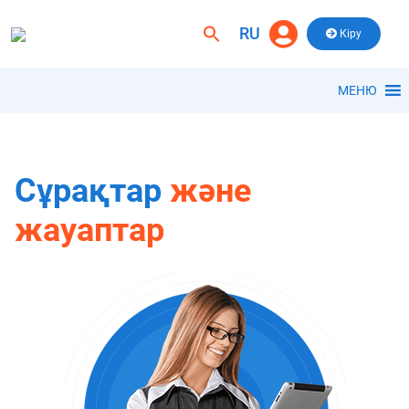
Skip
to
RU
Search
Кіру
content
for:
Search Button
МЕНЮ
Сұрақтар
және
жауаптар